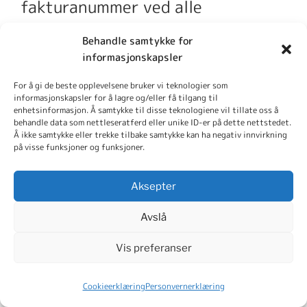
fakturanummer ved alle
henvendelser. ARK forbeholder
Behandle samtykke for
seg retten til å kreve fullt
informasjonskapsler
oppgjør på fakturadato. Ved
For å gi de beste opplevelsene bruker vi teknologier som
informasjonskapsler for å lagre og/eller få tilgang til
manglende betaling iht. ev.
enhetsinformasjon. Å samtykke til disse teknologiene vil tillate oss å
behandle data som nettleseratferd eller unike ID-er på dette nettstedet.
Å ikke samtykke eller trekke tilbake samtykke kan ha negativ innvirkning
betalingsavtale forfaller
på visse funksjoner og funksjoner.
resterende omgående.
Aksepter
NB!
Første del må betales på
Avslå
fakturaens forfallsdato. Vi sender
Vis preferanser
ikke ut delfakturaer. Alle som
Cookieerklæring
Personvernerklæring
deler opp fakturaer er selv