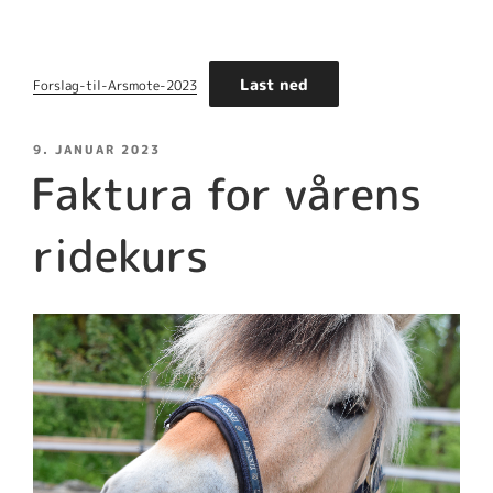
Last ned
Forslag-til-Arsmote-2023
PUBLISERT
9. JANUAR 2023
Faktura for vårens
ridekurs