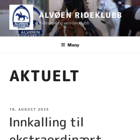
Gå
til
ALVØEN RIDEKLUBB
innhold
Rideskole og veiviserklubb
Meny
AKTUELT
PUBLISERT
18. AUGUST 2025
Innkalling til
ekstraordinært