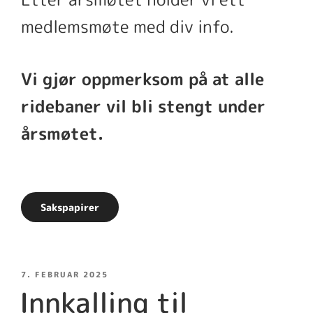
medlemsmøte med div info.
Vi gjør oppmerksom på at alle
ridebaner vil bli stengt under
årsmøtet.
Sakspapirer
PUBLISERT
7. FEBRUAR 2025
Innkalling til