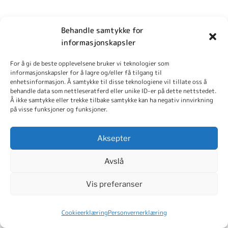
Behandle samtykke for
Oppførsel
på
informasjonskapsler
For å gi de beste opplevelsene bruker vi teknologier som
rideskolens område
informasjonskapsler for å lagre og/eller få tilgang til
enhetsinformasjon. Å samtykke til disse teknologiene vil tillate oss å
behandle data som nettleseratferd eller unike ID-er på dette nettstedet.
Å ikke samtykke eller trekke tilbake samtykke kan ha negativ innvirkning
på visse funksjoner og funksjoner.
Stallen er hjemmet til hestene.
Det er her de bor og det er her de
Aksepter
skal slappe av. Alle skal derfor
Avslå
vise hestene hensyn og opptre
Vis preferanser
rolig. Roping og støy skal unngås.
Stallen er ikke
Cookieerklæring
Personvernerklæring