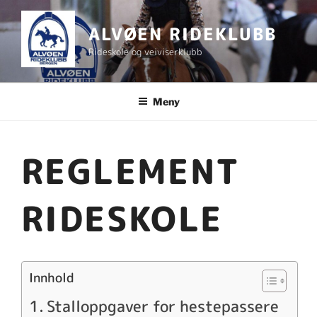
Gå
til
ALVØEN RIDEKLUBB
innhold
Rideskole og veiviserklubb
Meny
REGLEMENT
RIDESKOLE
Innhold
Stalloppgaver for hestepassere