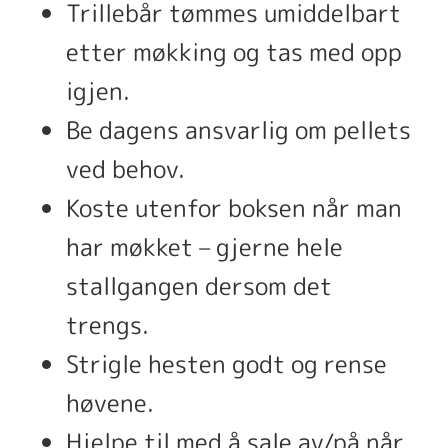
Trillebår tømmes umiddelbart
etter møkking og tas med opp
igjen.
Be dagens ansvarlig om pellets
ved behov.
Koste utenfor boksen når man
har møkket – gjerne hele
stallgangen dersom det
trengs.
Strigle hesten godt og rense
høvene.
Hjelpe til med å sale av/på når