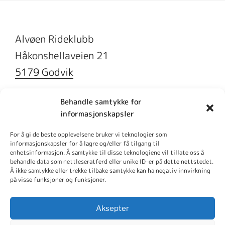
Alvøen Rideklubb
Håkonshellaveien 21
5179 Godvik
Behandle samtykke for
informasjonskapsler
Søk
For å gi de beste opplevelsene bruker vi teknologier som
informasjonskapsler for å lagre og/eller få tilgang til
Søk
enhetsinformasjon. Å samtykke til disse teknologiene vil tillate oss å
behandle data som nettleseratferd eller unike ID-er på dette nettstedet.
Å ikke samtykke eller trekke tilbake samtykke kan ha negativ innvirkning
på visse funksjoner og funksjoner.
Aktuelt
Om
Rideskole
Kontakt
Snarveier
Aksepter
ARK
oss