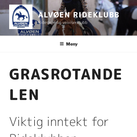
Gå
til
ALVØEN RIDEKLUBB
innhold
Rideskole og veiviserklubb
Meny
GRASROTANDE
LEN
Viktig inntekt for