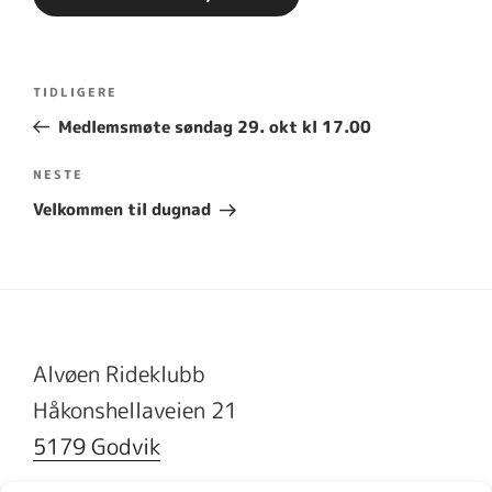
Innleggsnavigasjon
Forrige
TIDLIGERE
innlegg
Medlemsmøte søndag 29. okt kl 17.00
Neste
NESTE
innlegg
Velkommen til dugnad
Alvøen Rideklubb
Håkonshellaveien 21
5179 Godvik