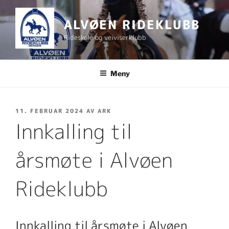
Gå
til
ALVØEN RIDEKLUBB
innhold
Rideskole og veiviserklubb
Meny
PUBLISERT
11. FEBRUAR 2024
AV
ARK
Innkalling til
årsmøte i Alvøen
Rideklubb
Innkalling til årsmøte i Alvøen